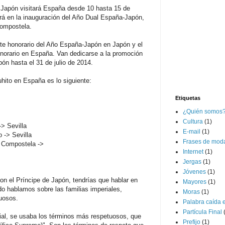
e Japón visitará España desde 10 hasta 15 de
pará en la inauguración del Año Dual España-Japón,
Compostela.
ente honorario del Año España-Japón en Japón y el
honorario en España. Van dedicarse a la promoción
ón hasta el 31 de julio de 2014.
uhito en España es lo siguiente:
Etiquetas
¿Quién somos
Cultura
(1)
> Sevilla
E-mail
(1)
o -> Sevilla
Frases de mod
e Compostela ->
Internet
(1)
Jergas
(1)
Jóvenes
(1)
con el Príncipe de Japón, tendrías que hablar en
Mayores
(1)
do hablamos sobre las familias imperiales,
Moras
(1)
uosos.
Palabra caída 
Partícula Final
al, se usaba los términos más respetuosos, que
Prefijo
(1)