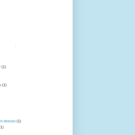
?
(1)
a
(1)
en desuso
(1)
(1)