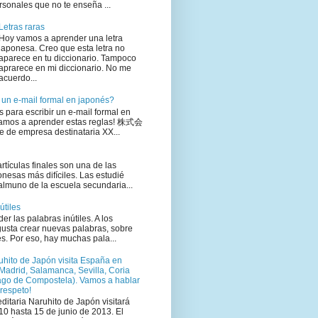
sonales que no te enseña ...
Letras raras
Hoy vamos a aprender una letra
japonesa. Creo que esta letra no
aparece en tu diccionario. Tampoco
aprarece en mi diccionario. No me
acuerdo...
 un e-mail formal en japonés?
 para escribir un e-mail formal en
vamos a aprender estas reglas! 株式会
e empresa destinataria XX...
rtículas finales son una de las
nesas más difíciles. Las estudié
almuno de la escuela secundaria...
útiles
r las palabras inútiles. A los
gusta crear nuevas palabras, sobre
es. Por eso, hay muchas pala...
uhito de Japón visita España en
Madrid, Salamanca, Sevilla, Coria
iago de Compostela). Vamos a hablar
respeto!
editaria Naruhito de Japón visitará
0 hasta 15 de junio de 2013. El