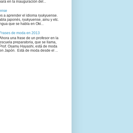
pará en la inauguración del...
ense
s a aprender el idioma ryukyuense.
bla japonés, ryukyuense, ainu y etc.
ngua que se habla en Oki...
Frases de moda en 2013
Ahora una frase de un profesor en la
escuela preparatoria, que se llama,
Prof. Osamu Hayashi, está de moda
en Japón. Está de moda desde el ...