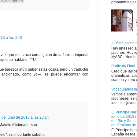
pronombres per
013 a las 0:43
¿Cómo escribir
.
Hay unas reglas
japonés. Hoy 
vez que me cruce con alguien de la familia imperial
社ABC Nombre d
ngo que hablarle. ^^U
Partícula Final
e parezca inútil saber estas cosas, pero un traductor
Creo que las pa
o aficionado, como yo—, se puede encontrar con
gramáticas japo
cuando yo era 
Vocabularios in
Vamos a aprende
japoneses les 
todo, los jóven
El Príncipe Nar
junio de 2013 (
 de junio de 2013 a las 20:14
del Río y Sant
Maldito Aficionado-san.
en términos de 
El Príncipe her
España desde 1
Geki", es importante saberlo.