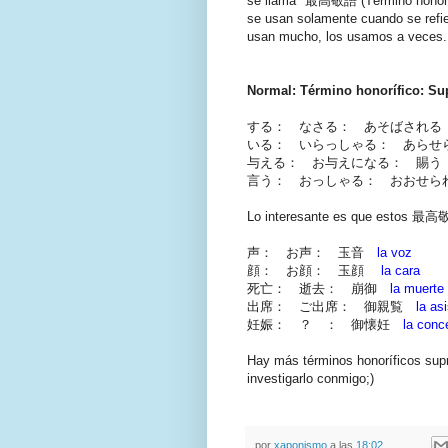
se llama "最高敬語 (Término honoríf
se usan solamente cuando se refie
usan mucho, los usamos a veces. 
Normal: Término honorífico: Sup
する： なさる： あそばされ
いる： いらっしゃる： あら
与える： お与えになる： 賜
言う： おっしゃる： おおせ
Lo interesante es que estos 最高敬
声： お声： 玉音
la voz
顔： お顔： 玉顔
la cara
死亡： 逝去： 崩御
la muerte
出席： ご出席： 御親覧
la as
妊娠： ？ ： 御懐妊
la conc
Hay más términos honoríficos sup
investigarlo conmigo;)
por
xaponismo
a las
18:02