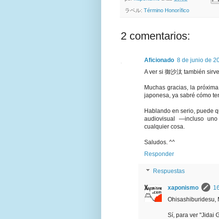
ラベル:
Término Honorífico
2 comentarios:
Aficionado
8 de junio de 2
A ver si 御沙汰 también sirve
Muchas gracias, la próxima 
japonesa, ya sabré cómo te
Hablando en serio, puede qu
audiovisual —incluso un
cualquier cosa.
Saludos. ^^
Responder
Respuestas
xaponismo
16
Ohisashiburidesu, 
Sí, para ver "Jidai 