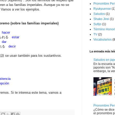
ico Supremo)". Son los términos de respeto que
Pronombre Per
ren a las familias imperiales. Aunque ya no se
Ryukyuense
(1
Vamos a ver los ejemplos.
Saludos
(1)
Shako Jirei
(1)
remo (sobre las familias imperiales)
Sufijo
(1)
Término Honorí
る
hacer
TV
(2)
せられる
estar
Vocabularios
(8
う
dar
られる
decir
La entrada más leí
語 se usan también para los sustantivos.
Saludos en jap
En la escuela 
japonés son "K
embargo, la ver
istencia
epción
remos. Si te interesa este tema, vamos a
Pronombre Per
¿Cómo se dice 
el pronombre p