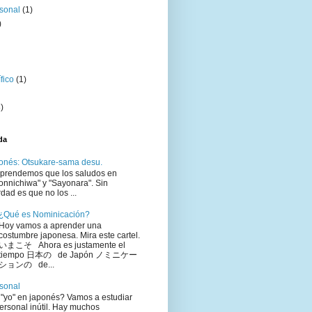
sonal
(1)
)
fico
(1)
)
da
onés: Otsukare-sama desu.
aprendemos que los saludos en
onnichiwa" y "Sayonara". Sin
dad es que no los ...
¿Qué es Nominicación?
Hoy vamos a aprender una
costumbre japonesa. Mira este cartel.
いまこそ Ahora es justamente el
tiempo 日本の de Japón ノミニケー
ションの de...
sonal
"yo" en japonés? Vamos a estudiar
ersonal inútil. Hay muchos